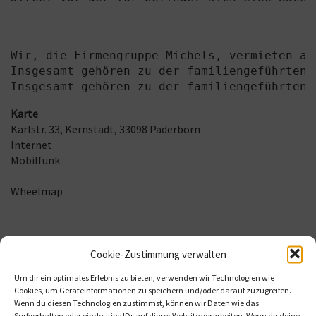
Wir, die Firmengruppe Michels, vermieten au
Insgesamt gehören zu der familiengeführten 
Insgesamt gehören zu der familiengeführten 
Karte
Karlstr. 33,
Kernstadt, 33098 Paderborn
Internet
Mobilfunk
Wheelmap
Cookie-Zustimmung verwalten
Um dir ein optimales Erlebnis zu bieten, verwenden wir Technologien wie
Cookies, um Geräteinformationen zu speichern und/oder darauf zuzugreifen.
Wenn du diesen Technologien zustimmst, können wir Daten wie das
Surfverhalten oder eindeutige IDs auf dieser Website verarbeiten. Wenn du deine