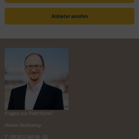
Anbieter anrufen
Fragen zur Plattform?
Heiner Buitkamp
T: (05251) 160 90 -52