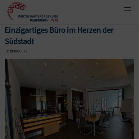
T
o
g
Einzigartiges Büro im Herzen der
g
l
Südstadt
e
n
ID: B00008073
a
v
i
g
a
t
i
o
n