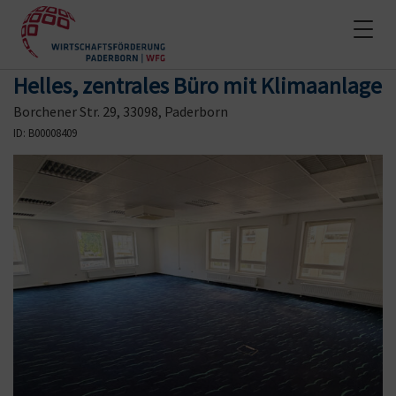
T
o
g
Helles, zentrales Büro mit Klimaanlage
g
l
Borchener Str. 29, 33098, Paderborn
e
ID: B00008409
n
a
v
i
g
a
t
i
o
n