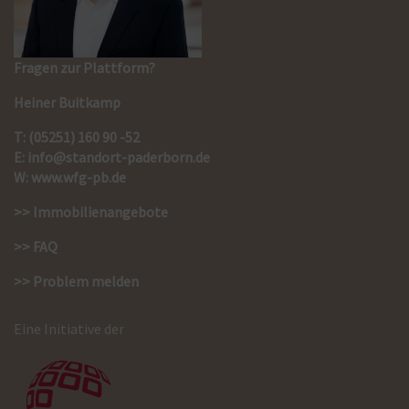
Fragen zur Plattform?
Heiner Buitkamp
T: (05251) 160 90 -52
E:
info@standort-paderborn.de
W:
www.wfg-pb.de
>> Immobilienangebote
>> FAQ
>> Problem melden
Eine Initiative der