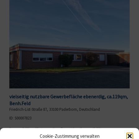
vielseitig nutzbare Gewerbefläche ebenerdig, ca.119qm,
Benh.Feld
Friedrich-List-Straße 87, 33100 Paderborn, Deutschland
ID: S00007823
Immobilien Kategorien
Sonstige Immobilie
Objektart:
Cookie-Zustimmung verwalten