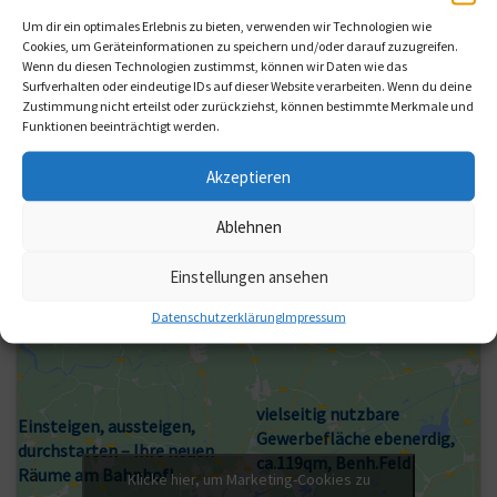
655 €
Um dir ein optimales Erlebnis zu bieten, verwenden wir Technologien wie
Miete:
Cookies, um Geräteinformationen zu speichern und/oder darauf zuzugreifen.
119 qm
Wenn du diesen Technologien zustimmst, können wir Daten wie das
Fläche:
Surfverhalten oder eindeutige IDs auf dieser Website verarbeiten. Wenn du deine
Zustimmung nicht erteilst oder zurückziehst, können bestimmte Merkmale und
>> Objekt ansehen
Funktionen beeinträchtigt werden.
Kriegesmann Vermietung und Verpachtung
Akzeptieren
Ablehnen
(Seite 1 von 1)
Einstellungen ansehen
Datenschutzerklärung
Impressum
vielseitig nutzbare
Einsteigen, aussteigen,
Gewerbefläche ebenerdig,
durchstarten – Ihre neuen
ca.119qm, Benh.Feld
Räume am Bahnhof!
Klicke hier, um Marketing-Cookies zu